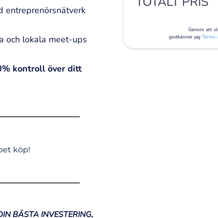
TOTALT PRIS
d entreprenörsnätverk
Genom att slu
ala och lokala meet-ups
godkänner jag
Terms 
0% kontroll över ditt
pet köp!
 DIN BÄSTA INVESTERING,