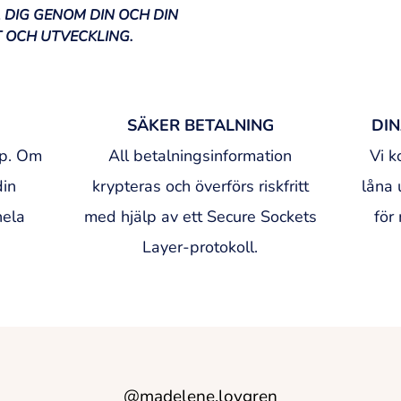
 DIG GENOM DIN OCH DIN
 OCH UTVECKLING.
SÄKER BETALNING
DIN
öp. Om
All betalningsinformation
Vi k
din
krypteras och överförs riskfritt
låna 
hela
med hjälp av ett Secure Sockets
för
Layer-protokoll.
@
madelene.lovgren