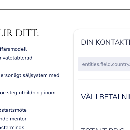
IR DITT:
DIN KONTAKT
affärsmodell
n väletablerad
ersonligt säljsystem med
för-steg utbildning inom
VÄLJ BETALN
pstartsmöte
lande mentor
asterminds