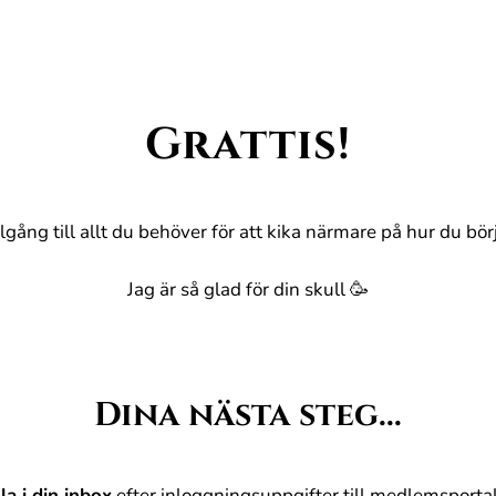
Grattis!
llgång till allt du behöver för att kika närmare på hur du b
Jag är så glad för din skull 🥳
Dina nästa steg...
la i din inbox
efter inloggningsuppgifter till medlemsporta